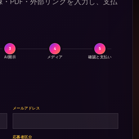
像・PDF・外部リンクを入力し、支払
3
4
5
AI開示
メディア
確認と支払い
メールアドレス
応募者区分