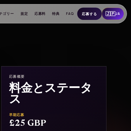
🇯🇵
テゴリー
規定
応募料
特典
FAQ
JA
応募する
応募概要
料金とステータ
ス
早期応募
£25 GBP