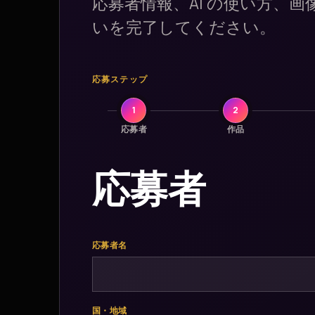
応募者情報、AI の使い方、画
いを完了してください。
応募ステップ
1
2
応募者
作品
応募者
応募者名
国・地域