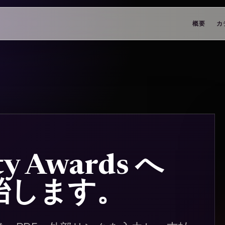
概要
カ
ity Awards へ
始します。