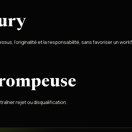
jury
ssus, l’originalité et la responsabilité, sans favoriser un work
trompeuse
raîner rejet ou disqualification.