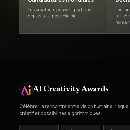
Les créateurs peuvent participer
Les jur
depuis tout pays éligible.
utilisé
humain
AI Creativity Awards
Célébrer la rencontre entre vision humaine, risque
créatif et possibilités algorithmiques.