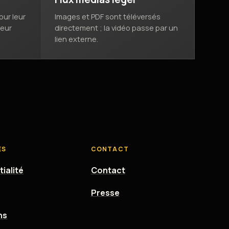
ur leur
Images et PDF sont téléversés
leur
directement ; la vidéo passe par un
lien externe.
ES
CONTACT
ialité
Contact
Presse
ns