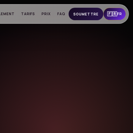
🇫🇷
LEMENT
TARIFS
PRIX
FAQ
FR
SOUMETTRE