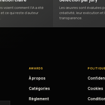
és voient comment l’IA a été
Les œuvres sont évaluées po
e et ce qui reste d’auteur
créativité, leur exécution et 
.
transparence.
AWARDS
POLITIQU
À propos
Confident
Catégories
Cookies
Règlement
Conditio